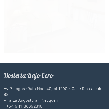
Hostería Bajo Cero
Av. 7 Lagos (Ruta Nac. 40) al 1200 - Calle Rio caleufu
88
Villa La Angostura - Neuquén
+54 9 11-36692316